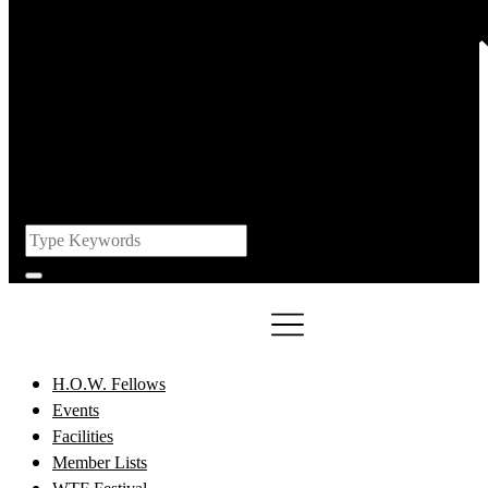
H.O.W. Fellows
Events
Facilities
Member Lists