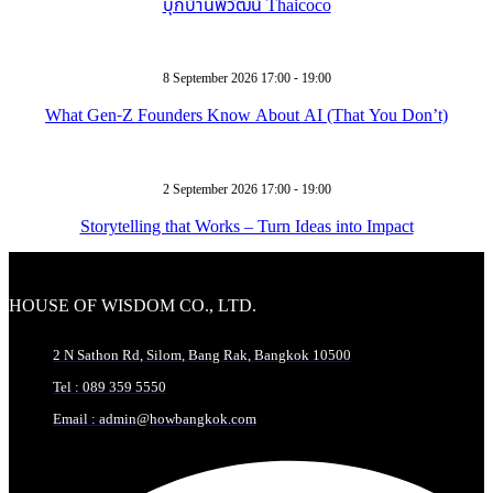
บุกบ้านพี่วัฒน์ Thaicoco
8 September 2026 17:00 - 19:00
What Gen-Z Founders Know About AI (That You Don’t)
2 September 2026 17:00 - 19:00
Storytelling that Works – Turn Ideas into Impact
HOUSE OF WISDOM CO., LTD.
2 N Sathon Rd, Silom, Bang Rak, Bangkok 10500
Tel : 089 359 5550
Email : admin@howbangkok.com