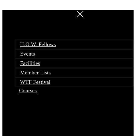
Skip
to
content
H.O.W. Fellows
Events
Facilities
Member Lists
WTF Festival
Courses