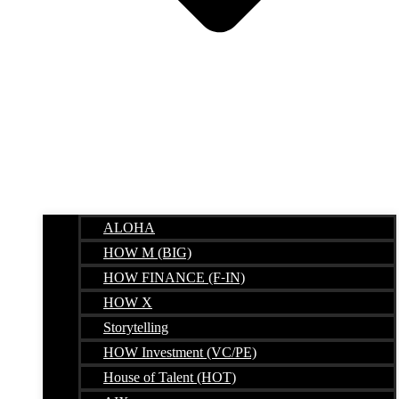
ALOHA
HOW M (BIG)
HOW FINANCE (F-IN)
HOW X
Storytelling
HOW Investment (VC/PE)
House of Talent (HOT)