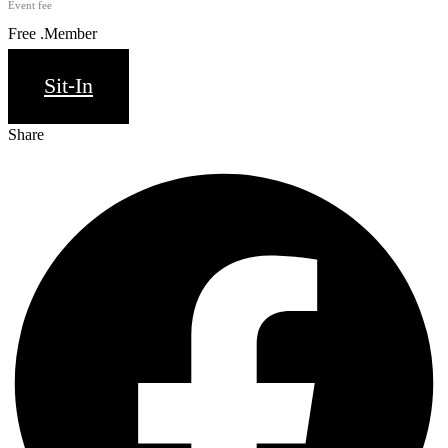
Event fee
Free .Member
Sit-In
Share