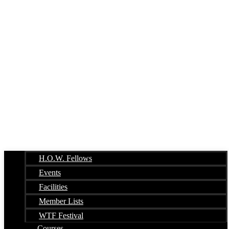
H.O.W. Fellows
Events
Facilities
Member Lists
WTF Festival
Courses