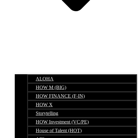
ALOHA
HOW M (BIG)
HOW FINANCE (F-IN)
HOW X
Storytelling
HOW Investment (VC/PE)
House of Talent (HOT)