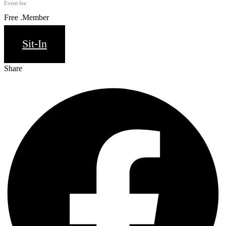
Event fee
Free .Member
Sit-In
Share