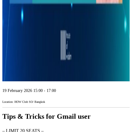
19 February 2026 15:00 - 17:00
Location: HOW Club SO/ Bangkok
Tips & Tricks for Gmail user
– LIMIT 20 SEATS –