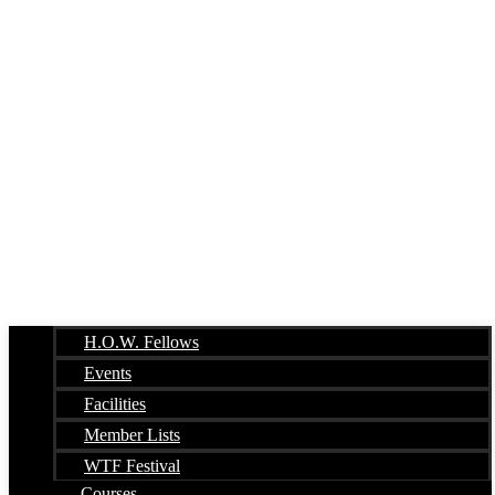
H.O.W. Fellows
Events
Facilities
Member Lists
WTF Festival
Courses