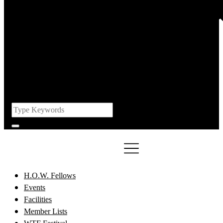
H.O.W. Fellows
Events
Facilities
Member Lists