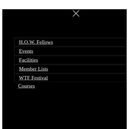
Skip
to
content
H.O.W. Fellows
Events
Facilities
Member Lists
WTF Festival
Courses