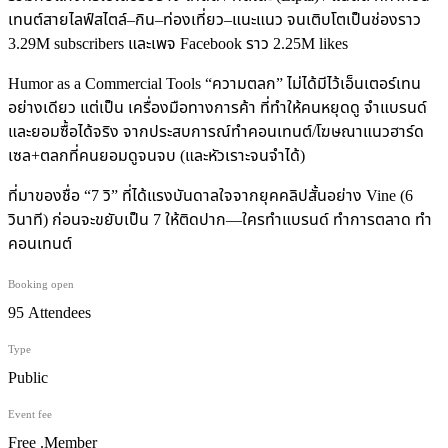
เทนต์สายไลฟ์สไตล์–กิน–ท่องเที่ยว–แนะแนว จนเติบโตเป็นช่องราว
3.29M subscribers และเพจ Facebook ราว 2.25M likes
Humor as a Commercial Tools “ความตลก” ไม่ได้มีไว้เอ็นเตอร์เทน
อย่างเดียว แต่เป็น เครื่องมือทางการค้า ที่ทำให้คนหยุดดู จำแบรนด์
และยอมซื้อได้จริง จากประสบการณ์ทำคอนเทนต์/โฆษณาแนวฮาร์ด
เซล+ตลกที่คนยอมดูจนจบ (และหัวเราะจนจำได้)
ที่มาของชื่อ “7 วิ” ที่ได้แรงบันดาลใจจากยุคคลิปสั้นอย่าง Vine (6
วินาที) ก่อนจะขยับเป็น 7 ให้ติดปาก—ใครทำแบรนด์ ทำการตลาด ทำ
คอนเทนต์
Booking open
95 Attendees
Type
Public
Event fee
Free .Member