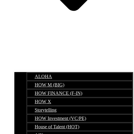
ALOHA
HOW M (BIG)
HOW FINANCE (F-IN)
HOW X
Storytelling
HOW Investment (VC/PE)
House of Talent (HOT)