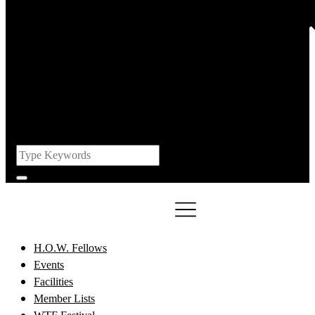
H.O.W. Fellows
Events
Facilities
Member Lists