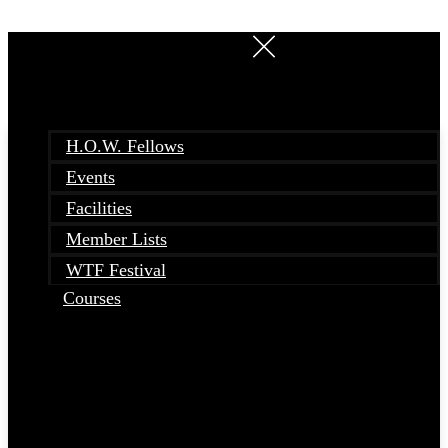
Skip
to
content
H.O.W. Fellows
Events
Facilities
Member Lists
WTF Festival
Courses