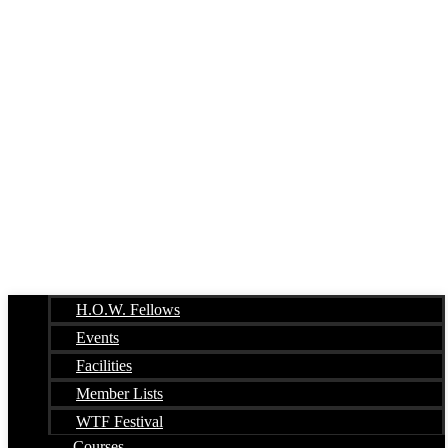
H.O.W. Fellows
Events
Facilities
Member Lists
WTF Festival
Courses