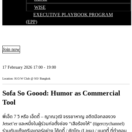
WISE
EXECUTIVE PLAYBOOK PROGRAM
(EPP)
Join now
17 February 2026 17:00 - 19:00
Location: H.O.W Club @ SO/ Bangkok
Sofa So Goood: Humor as Commercial
Tool
พี่เอ็ด 7 วิ หรือ เอ็ดดี้ – ญาณวุฒิ จรรยาหาญ อดีตมือกลองวง
Jetset’er และหนึ่งในผู้ร่วมก่อตั้งช่อง “เสือร้องไห้” (tigercrychannel)
ร่วมกับแก๊งครีเอเตอร์อย่าง โค้ดดี้ / คัตโตะ (Lipta) / แนตตี้ ที่ทำคอน