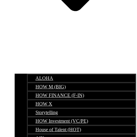
ALOHA
HOW M (BIG)
HOW FINANCE (F-IN)
HOW X
Storytelling
HOW Investment (VC/PE)
House of Talent (HOT)