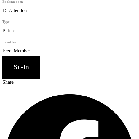
Booking open
15 Attendees
Type
Public
Event fee
Free .Member
Sit-In
Share