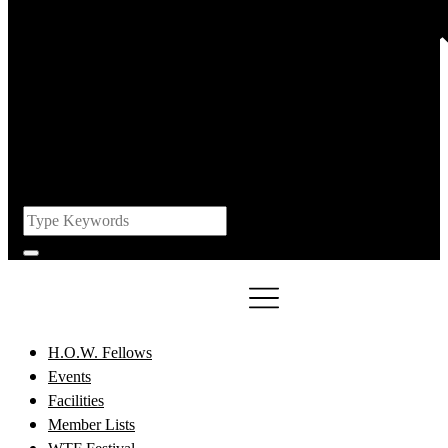
H.O.W. Fellows
Events
Facilities
Member Lists