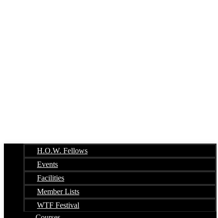
H.O.W. Fellows
Events
Facilities
Member Lists
WTF Festival
Courses