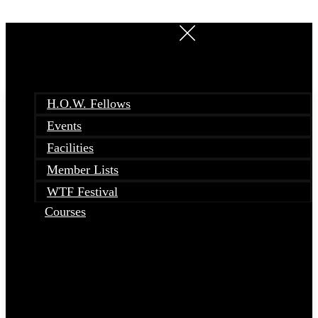
Skip
to
content
H.O.W. Fellows
Events
Facilities
Member Lists
WTF Festival
Courses