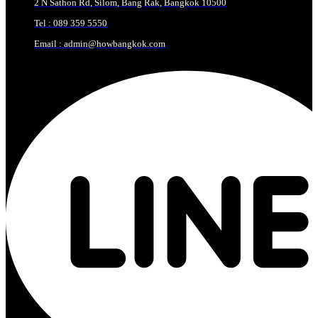
2 N Sathon Rd, Silom, Bang Rak, Bangkok 10500
Tel : 089 359 5550
Email : admin@howbangkok.com