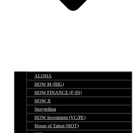
ALOHA
HOW M (BIG)
HOW FINANCE (F-IN)
HOW X
Storytelling
HOW Investment (VC/PE)
House of Talent (HOT)