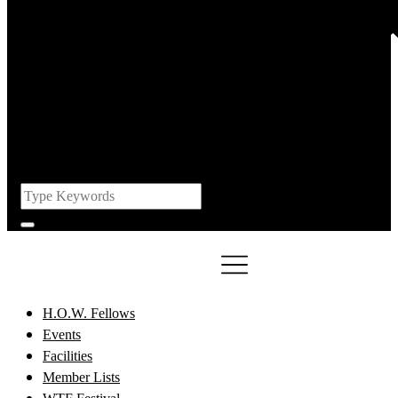
H.O.W. Fellows
Events
Facilities
Member Lists