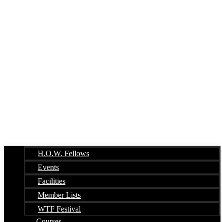
H.O.W. Fellows
Events
Facilities
Member Lists
WTF Festival
Courses