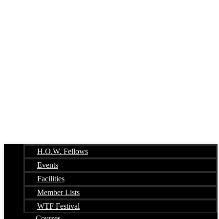
H.O.W. Fellows
Events
Facilities
Member Lists
WTF Festival
Courses