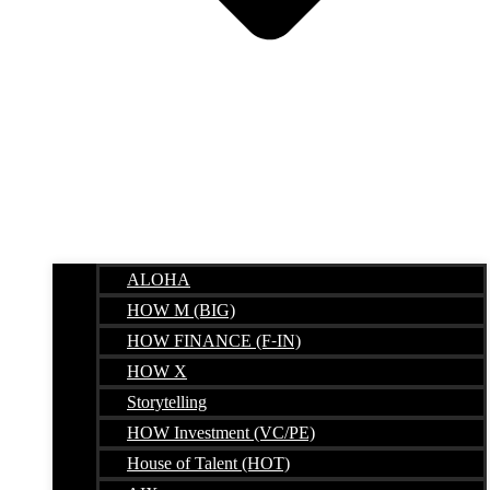
ALOHA
HOW M (BIG)
HOW FINANCE (F-IN)
HOW X
Storytelling
HOW Investment (VC/PE)
House of Talent (HOT)