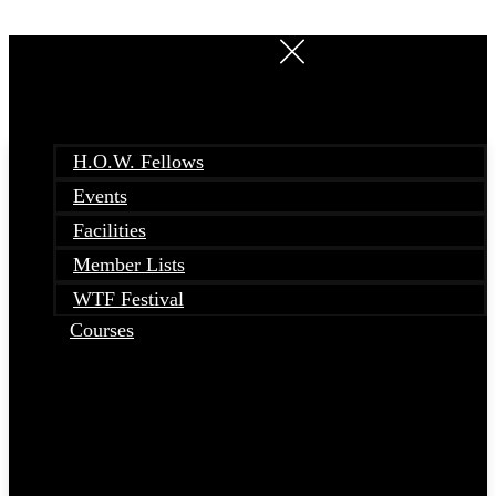
Skip
to
content
H.O.W. Fellows
Events
Facilities
Member Lists
WTF Festival
Courses