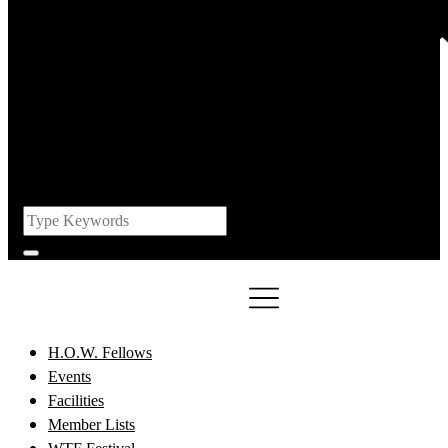
H.O.W. Fellows
Events
Facilities
Member Lists