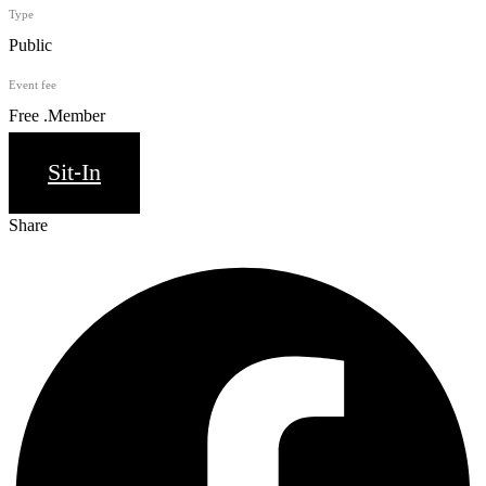
Type
Public
Event fee
Free .Member
Sit-In
Share